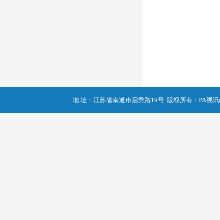
地 址：江苏省南通市启秀路19号 版权所有：PA视讯(中国区)官网 