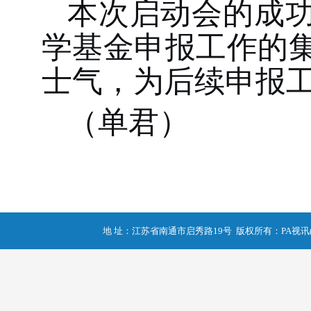
本次启动会的成
学基金申报工作的
士气，为后续申报
（单
君）
地 址：江苏省南通市启秀路19号 版权所有：PA视讯(中国区)官网 