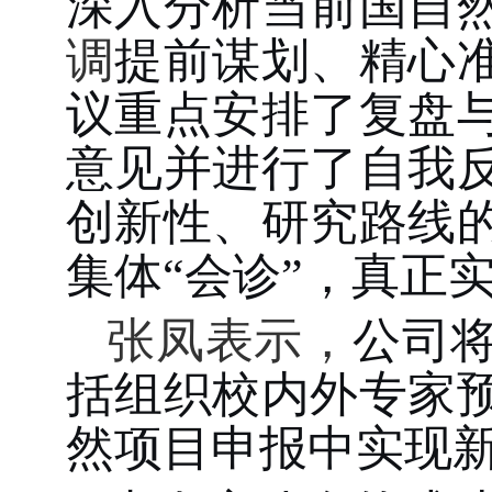
深入分析当前国自
调
提前谋划、精心
议重点安排了复盘
意见并进行了自我
创新性、研究路线
集体
“会诊”，真正
张凤表示，
公司
括组织校内外专家
然项目申报中实现