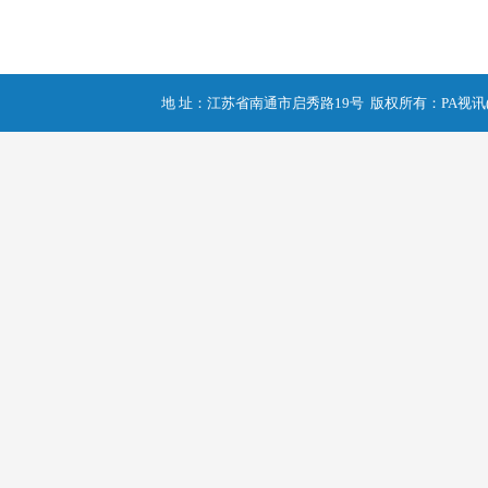
地 址：江苏省南通市启秀路19号 版权所有：PA视讯(中国区)官网 