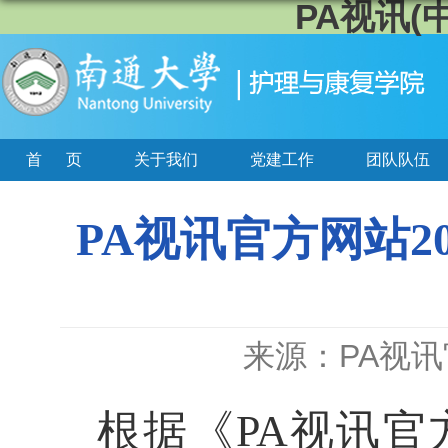
PA视讯(中
首页
关于我们
党建工作
团队队伍
PA视讯官方网站20
来源：PA视
根据《PA视讯