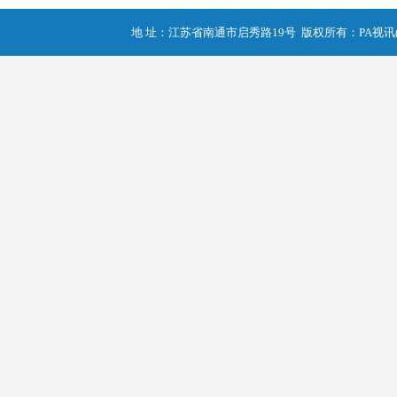
地 址：江苏省南通市启秀路19号 版权所有：PA视讯(中国区)官网 